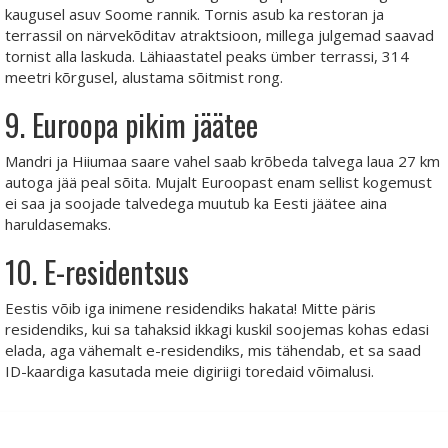
kaugusel asuv Soome rannik. Tornis asub ka restoran ja
terrassil on närvekõditav atraktsioon, millega julgemad saavad
tornist alla laskuda. Lähiaastatel peaks ümber terrassi, 314
meetri kõrgusel, alustama sõitmist rong.
9. Euroopa pikim jäätee
Mandri ja Hiiumaa saare vahel saab krõbeda talvega laua 27 km
autoga jää peal sõita. Mujalt Euroopast enam sellist kogemust
ei saa ja soojade talvedega muutub ka Eesti jäätee aina
haruldasemaks.
10. E-residentsus
Eestis võib iga inimene residendiks hakata! Mitte päris
residendiks, kui sa tahaksid ikkagi kuskil soojemas kohas edasi
elada, aga vähemalt e-residendiks, mis tähendab, et sa saad
ID-kaardiga kasutada meie digiriigi toredaid võimalusi.