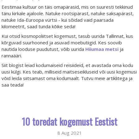
Eestimaa kultuur on täis omapärasid, mis on suuresti tekkinud
tänu kirkale ajaloole. Natuke rootsipärast, natuke saksapärast,
natuke Ida-Euroopa vürtsi - kui sõidad vaid paarsada
kilomeetrit, saad tunda kõike seda!
Kui otsid kosmopoliitset kogemust, tasub uurida Tallinnat, kus
kõrguvad suurhooned ja asuvad moebutiigid. Kes soovib
nautida looduse puudutust, võib uurida
Hiiumaa metsi
ja
rannaääri.
Siit blogist leiad kodumaiseid reisiideid, et avastada oma kodu
uusi külgi. Kes teab, milliseid maitseseikluseid või uusi kogemusi
võid leida siitsamast oma kodumaalt. Tutvu meie artiklitega ja
saa teada!
10 toredat kogemust Eestist
8 Aug 2021