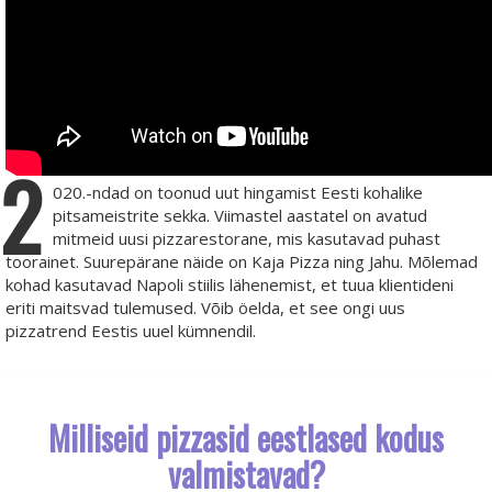
2
020.-ndad on toonud uut hingamist Eesti kohalike
pitsameistrite sekka. Viimastel aastatel on avatud
mitmeid uusi pizzarestorane, mis kasutavad puhast
toorainet. Suurepärane näide on Kaja Pizza ning Jahu. Mõlemad
kohad kasutavad Napoli stiilis lähenemist, et tuua klientideni
eriti maitsvad tulemused. Võib öelda, et see ongi uus
pizzatrend Eestis uuel kümnendil.
Milliseid pizzasid eestlased kodus
valmistavad?