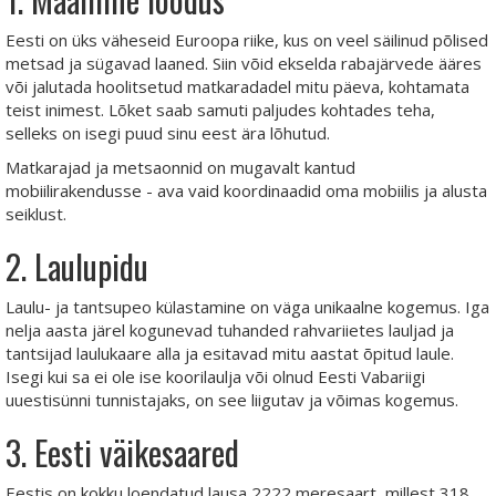
Eesti on üks väheseid Euroopa riike, kus on veel säilinud põlised
metsad ja sügavad laaned. Siin võid ekselda rabajärvede ääres
või jalutada hoolitsetud matkaradadel mitu päeva, kohtamata
teist inimest. Lõket saab samuti paljudes kohtades teha,
selleks on isegi puud sinu eest ära lõhutud.
Matkarajad ja metsaonnid on mugavalt kantud
mobiilirakendusse - ava vaid koordinaadid oma mobiilis ja alusta
seiklust.
2. Laulupidu
Laulu- ja tantsupeo külastamine on väga unikaalne kogemus. Iga
nelja aasta järel kogunevad tuhanded rahvariietes lauljad ja
tantsijad laulukaare alla ja esitavad mitu aastat õpitud laule.
Isegi kui sa ei ole ise koorilaulja või olnud Eesti Vabariigi
uuestisünni tunnistajaks, on see liigutav ja võimas kogemus.
3. Eesti väikesaared
Eestis on kokku loendatud lausa 2222 meresaart, millest 318