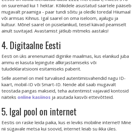
on suuremad kui 1 hektar. Kõikidele asustatud saartele pääseb
mugavalt praamiga - paar tundi sõitu ja oledki toredal Hiiumaal
või armsas Kihnus. Igal saarel on oma iseloom, ajalugu ja
kultuur. Mõnel saarel on püsielanikud, teisel käivad peamiselt
ainult suvitajad. Avastamist jätkub mitmeks aastaks!
4. Digitaalne Eesti
Eesti on üks arenenumaid digiriike maailmas, kus elanikud juba
ammu ei kasuta lepingute allkirjastamiseks või
tuludeklaratsiooni esitamiseks paberit.
Selle asemel on meil turvalised autentimisvahendid nagu ID-
kaart, mobiil-ID või Smart-ID. Nende abil saab mugavalt
teostada pangas makseid, teha autentimist vajavaid kontosid
näiteks
online kasiinos
ja asutada kasvõi ettevõtteid.
5. Igal pool on internet
Eestis on raske leida paika, kus ei leviks mobiilne internet! Mine
nii sügavale metsa kui soovid, internet leiab su ikka üles.