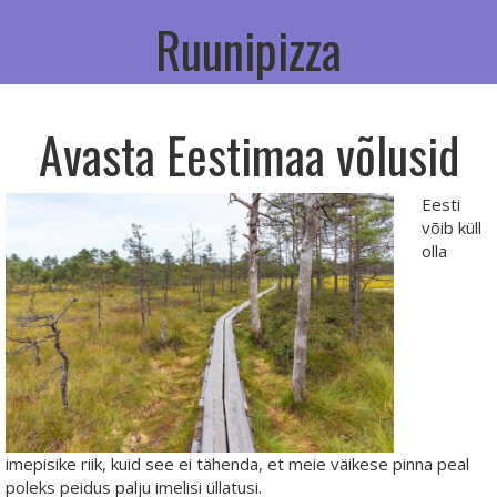
Ruunipizza
Avasta Eestimaa võlusid
Eesti
võib küll
olla
imepisike riik, kuid see ei tähenda, et meie väikese pinna peal
poleks peidus palju imelisi üllatusi.