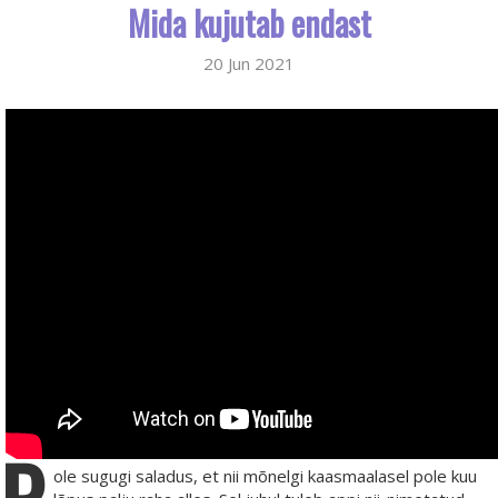
Mida kujutab endast
20 Jun 2021
ole sugugi saladus, et nii mõnelgi kaasmaalasel pole kuu