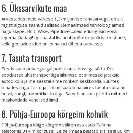
6. Ükssarvikute maa
Arvestades meie väikese 1,3-miljonilise rahvaarvuga, on siit
riigist alguse saanud sellised ülemaailmsed tehnoloogiaimed
nagu Skype, Bolt, Wise, Pipedrive….neid edulugusid võiks
lugema jäädagi! Igal aastal lisandub mõni miljonärist eestlane,
kelle geniaalne idee on lennanud tähena taevasse.
7. Tasuta transport
Eestis saab peaaegu igal pool tasuta bussiga sõita. Riik
soodustab ühistranspordiga liikumist, et inimesed jätaksid
autod koju ja me säästaksime rohkem keskkonda. Suurtes
linnades nagu Tartu ja Tallinn saab linna piires tasuta sõita nii
bussi, rongi, trammi kui trolliga. Samuti on ilma piletita mitmed
maakondade vahelised liinid.
8. Põhja-Euroopa kõrgeim kohvik
Põhja-Euroopa kõige kõrgem väliterrass asub Tallinna
teletornis 314 m kõrgusel. Selge ilmaga paistab siit isegi 80 km